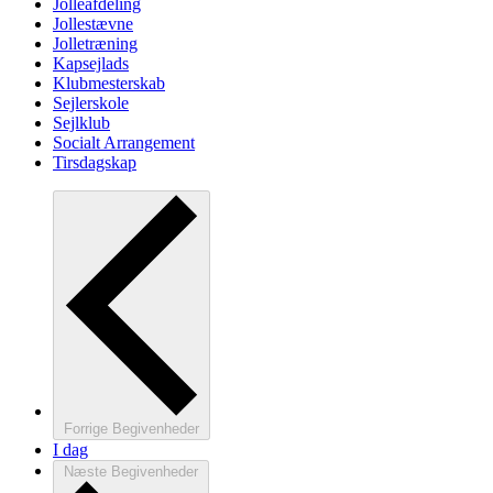
Jolleafdeling
Jollestævne
Jolletræning
Kapsejlads
Klubmesterskab
Sejlerskole
Sejlklub
Socialt Arrangement
Tirsdagskap
Forrige
Begivenheder
I dag
Næste
Begivenheder