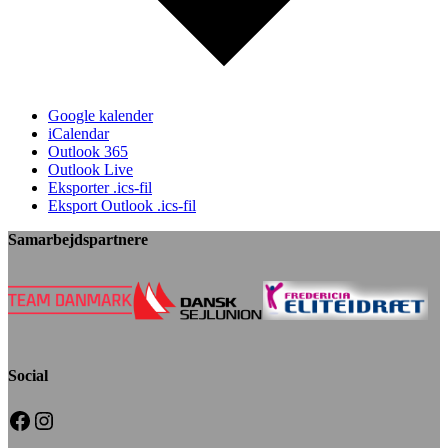
Google kalender
iCalendar
Outlook 365
Outlook Live
Eksporter .ics-fil
Eksport Outlook .ics-fil
Samarbejdspartnere
Social
Facebook
Instagram