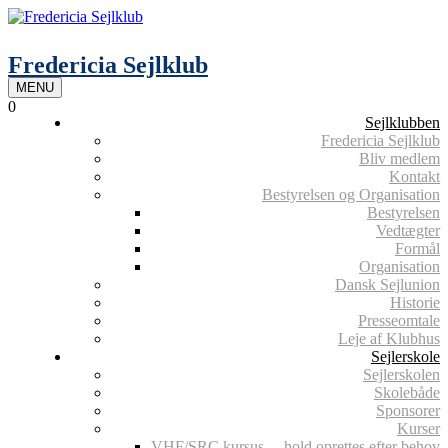
Skip
to
content
Fredericia Sejlklub
MENU
0
Sejlklubben
Fredericia Sejlklub
Bliv medlem
Kontakt
Bestyrelsen og Organisation
Bestyrelsen
Vedtægter
Formål
Organisation
Dansk Sejlunion
Historie
Presseomtale
Leje af Klubhus
Sejlerskole
Sejlerskolen
Skolebåde
Sponsorer
Kurser
VHF/SRC kursus – hold oprettes efter behov