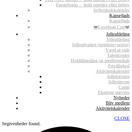
Førstehjælp – hold oprettes efter behov
Sejlerskolekalender
Kapsejlads
Kapsejlads
❤️Loveboat Cup❤️
Jolleafdeling
Jolleafdeling
Jolleudvalget (ungdom+senior)
Værd at vide
Talentcenter
Holdtilmeding og medlemsskab
Frivillighed
Aktivitetskalender
Jolletræning
Jollestævne
Camp
Eksterne stævner
Nyheder
Bliv medlem
Aktivitetskalender
CLOSE
begivenheder found.