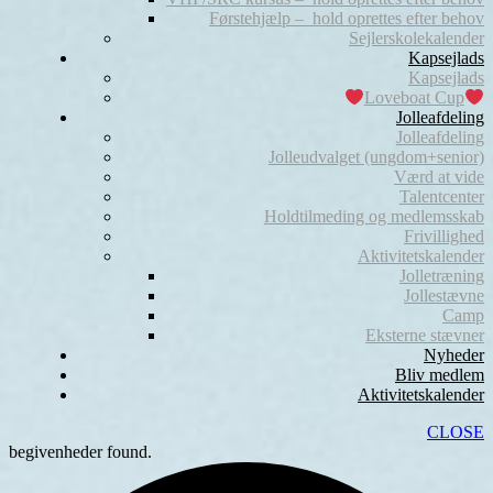
Førstehjælp – hold oprettes efter behov
Sejlerskolekalender
Kapsejlads
Kapsejlads
Loveboat Cup
Jolleafdeling
Jolleafdeling
Jolleudvalget (ungdom+senior)
Værd at vide
Talentcenter
Holdtilmeding og medlemsskab
Frivillighed
Aktivitetskalender
Jolletræning
Jollestævne
Camp
Eksterne stævner
Nyheder
Bliv medlem
Aktivitetskalender
CLOSE
begivenheder found.