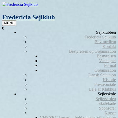
Skip
to
content
Fredericia Sejlklub
MENU
8
Sejlklubben
Fredericia Sejlklub
Bliv medlem
Kontakt
Bestyrelsen og Organisation
Bestyrelsen
Vedtægter
Formål
Organisation
Dansk Sejlunion
Historie
Presseomtale
Leje af Klubhus
Sejlerskole
Sejlerskolen
Skolebåde
Sponsorer
Kurser
VHF/SRC kursus – hold oprettes efter behov