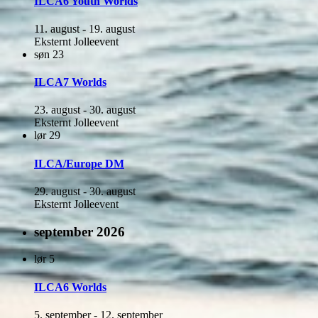
ILCA6 Youth Worlds
11. august
-
19. august
Eksternt Jolleevent
søn
23
ILCA7 Worlds
23. august
-
30. august
Eksternt Jolleevent
lør
29
ILCA/Europe DM
29. august
-
30. august
Eksternt Jolleevent
september 2026
lør
5
ILCA6 Worlds
5. september
-
12. september