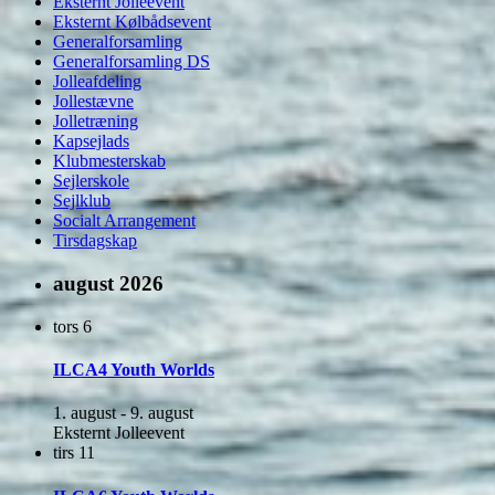
Eksternt Jolleevent
Eksternt Kølbådsevent
Generalforsamling
Generalforsamling DS
Jolleafdeling
Jollestævne
Jolletræning
Kapsejlads
Klubmesterskab
Sejlerskole
Sejlklub
Socialt Arrangement
Tirsdagskap
august 2026
tors
6
ILCA4 Youth Worlds
1. august
-
9. august
Eksternt Jolleevent
tirs
11