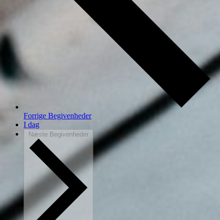
Forrige
Begivenheder
I dag
Næste
Begivenheder