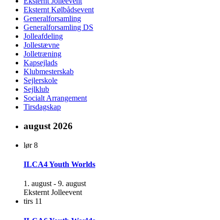
Eksternt Jolleevent
Eksternt Kølbådsevent
Generalforsamling
Generalforsamling DS
Jolleafdeling
Jollestævne
Jolletræning
Kapsejlads
Klubmesterskab
Sejlerskole
Sejlklub
Socialt Arrangement
Tirsdagskap
august 2026
lør
8
ILCA4 Youth Worlds
1. august
-
9. august
Eksternt Jolleevent
tirs
11