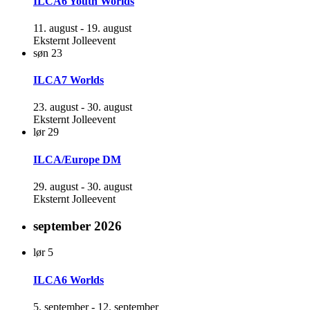
ILCA6 Youth Worlds
11. august
-
19. august
Eksternt Jolleevent
søn
23
ILCA7 Worlds
23. august
-
30. august
Eksternt Jolleevent
lør
29
ILCA/Europe DM
29. august
-
30. august
Eksternt Jolleevent
september 2026
lør
5
ILCA6 Worlds
5. september
-
12. september