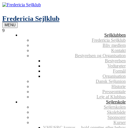
Skip
to
content
Fredericia Sejlklub
MENU
9
Sejlklubben
Fredericia Sejlklub
Bliv medlem
Kontakt
Bestyrelsen og Organisation
Bestyrelsen
Vedtægter
Formål
Organisation
Dansk Sejlunion
Historie
Presseomtale
Leje af Klubhus
Sejlerskole
Sejlerskolen
Skolebåde
Sponsorer
Kurser
VHF/SRC kursus – hold oprettes efter behov