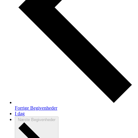
Forrige
Begivenheder
I dag
Næste
Begivenheder