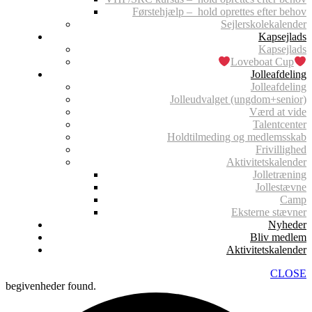
Førstehjælp – hold oprettes efter behov
Sejlerskolekalender
Kapsejlads
Kapsejlads
Loveboat Cup
Jolleafdeling
Jolleafdeling
Jolleudvalget (ungdom+senior)
Værd at vide
Talentcenter
Holdtilmeding og medlemsskab
Frivillighed
Aktivitetskalender
Jolletræning
Jollestævne
Camp
Eksterne stævner
Nyheder
Bliv medlem
Aktivitetskalender
CLOSE
begivenheder found.