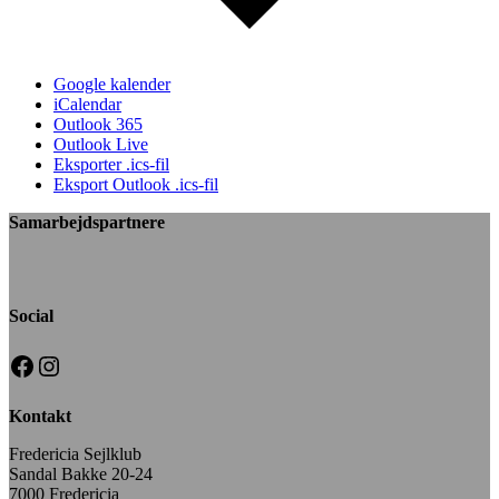
Google kalender
iCalendar
Outlook 365
Outlook Live
Eksporter .ics-fil
Eksport Outlook .ics-fil
Samarbejdspartnere
Social
Facebook
Instagram
Kontakt
Fredericia Sejlklub
Sandal Bakke 20-24
7000 Fredericia