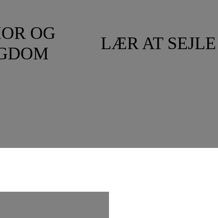
IOR OG
LÆR AT SEJLE
GDOM