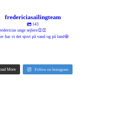
fredericiasailingteam
143
redericias unge sejlere👏👏
er har vi det sjovt på vand og på land🤩
riciasailingteam
fredericiasailingteam
fredericiasailingteam
riciasailingteam
fredericiasailingteam
fredericiasailingteam
Jan 24
Jan 24
Okt 22
riciasailingteam
fredericiasailingteam
fredericiasailingteam
Okt 19
Okt 18
Okt 17
riciasailingteam
fredericiasailingteam
fredericiasailingteam
Okt 6
Sep 29
Sep 29
riciasailingteam
fredericiasailingteam
fredericiasailingteam
Sep 29
Sep 27
Sep 27
Sep 19
Sep 10
Sep 9
oad More
Follow on Instagram