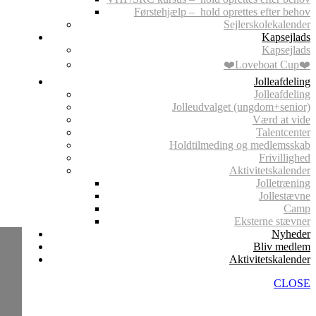
Førstehjælp – hold oprettes efter behov
Sejlerskolekalender
Kapsejlads
Kapsejlads
❤️Loveboat Cup❤️
Jolleafdeling
Jolleafdeling
Jolleudvalget (ungdom+senior)
Værd at vide
Talentcenter
Holdtilmeding og medlemsskab
Frivillighed
Aktivitetskalender
Jolletræning
Jollestævne
Camp
Eksterne stævner
Nyheder
Bliv medlem
Aktivitetskalender
CLOSE