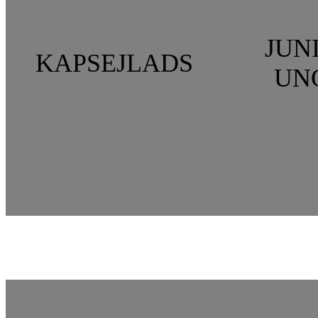
JUN
KAPSEJLADS
UN