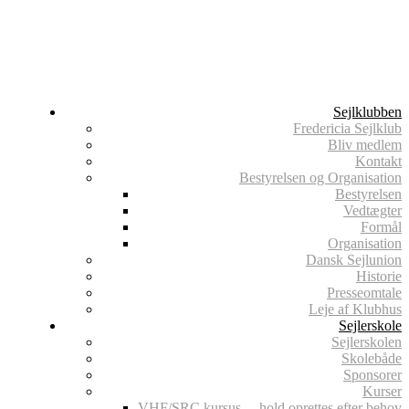
Sejlklubben
Fredericia Sejlklub
Bliv medlem
Kontakt
Bestyrelsen og Organisation
Bestyrelsen
Vedtægter
Formål
Organisation
Dansk Sejlunion
Historie
Presseomtale
Leje af Klubhus
Sejlerskole
Sejlerskolen
Skolebåde
Sponsorer
Kurser
VHF/SRC kursus – hold oprettes efter behov