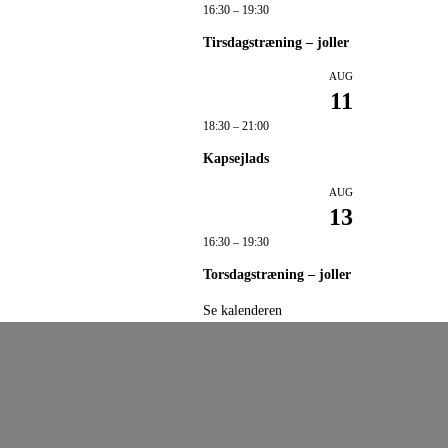
16:30
–
19:30
Tirsdagstræning – joller
AUG
11
18:30
–
21:00
Kapsejlads
AUG
13
16:30
–
19:30
Torsdagstræning – joller
Se kalenderen