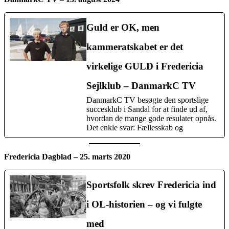
Guld er OK, men
kammeratskabet er det
virkelige GULD i Fredericia
Sejlklub – DanmarkC TV
DanmarkC TV besøgte den sportslige
succesklub i Sandal for at finde ud af,
hvordan de mange gode resulater opnås.
Det enkle svar: Fællesskab og
Fredericia Dagblad – 25. marts 2020
Sportsfolk skrev Fredericia ind
i OL-historien – og vi fulgte
med