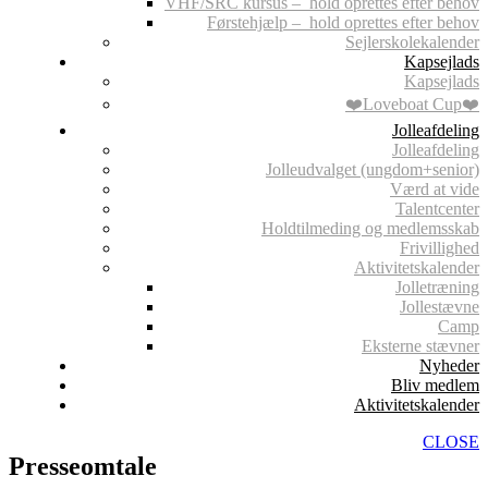
VHF/SRC kursus – hold oprettes efter behov
Førstehjælp – hold oprettes efter behov
Sejlerskolekalender
Kapsejlads
Kapsejlads
❤️Loveboat Cup❤️
Jolleafdeling
Jolleafdeling
Jolleudvalget (ungdom+senior)
Værd at vide
Talentcenter
Holdtilmeding og medlemsskab
Frivillighed
Aktivitetskalender
Jolletræning
Jollestævne
Camp
Eksterne stævner
Nyheder
Bliv medlem
Aktivitetskalender
CLOSE
Presseomtale