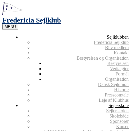
Skip
to
content
Fredericia Sejlklub
MENU
Sejlklubben
Fredericia Sejlklub
Bliv medlem
Kontakt
Bestyrelsen og Organisation
Bestyrelsen
Vedtægter
Formål
Organisation
Dansk Sejlunion
Historie
Presseomtale
Leje af Klubhus
Sejlerskole
Sejlerskolen
Skolebåde
Sponsorer
Kurser