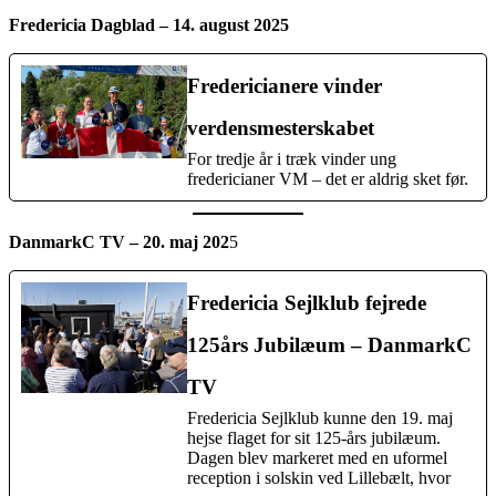
Fredericia Dagblad – 14. august 2025
Fredericianere vinder
verdensmesterskabet
For tredje år i træk vinder ung
fredericianer VM – det er aldrig sket før.
DanmarkC TV – 20. maj 202
5
Fredericia Sejlklub fejrede
125års Jubilæum – DanmarkC
TV
Fredericia Sejlklub kunne den 19. maj
hejse flaget for sit 125-års jubilæum.
Dagen blev markeret med en uformel
reception i solskin ved Lillebælt, hvor