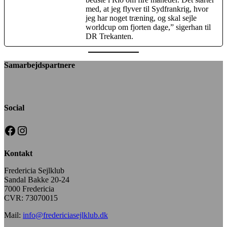
med, at jeg flyver til Sydfrankrig, hvor
jeg har noget træning, og skal sejle
worldcup om fjorten dage,” sigerhan til
DR Trekanten.
Samarbejdspartnere
Social
Facebook
Instagram
Kontakt
Fredericia Sejlklub
Sandal Bakke 20-24
7000 Fredericia
CVR: 73070015
Mail:
info@fredericiasejlklub.dk