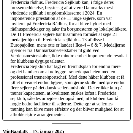
Fredericia rådhus. Fredericia Sejlklub kan, i følge deres
pressemeddelelse, bryste sig af at være Danmarks mest
vindende sejlklub i ungdomsklasserne i 2024. En
imponerende præstation af de 11 unge sejlere, som var
inviteret på Fredericia Rådhus, for at blive hyldet med
rådhuspandekager og taler fra borgmesteren og lokalpolitikere.
De 11 Fredericia sejlere har tilsammen formået at sejle 21
medaljer hjem til Fredericia sejlklub – 13 af disse i
Europajollen, mens otte er landet i Ilca-4 – 6 & 7. Medaljerne
spænder fra Danmarksmesterskaber til guld ved
Verdensmesterskaber, ikke mindre end et imponerende resultat
for klubbens dygtige talenter.
Fredericia Sejlklub har lagt en fremtidsplan for endnu mere –
og det handler om at udbygge trænerkapaciteten med en
professionel træner/sportschef. Med dette håber klubben at få
løftet niveauet endnu højere, som gerne skulle medføre endnu
flere sejlere på det dansk sejlerlandshold. Det er ikke kun på
træner kapaciteten, at kvaliteten ønskes løftet i Fredericia
sejlklub, således arbejdes der også med, at klubben kan få
nogle bedre faciliteter til sejlerne. Dette gør at sejlernes
træning kan blive mere effektiv og der bliver mulighed for at
afholde større arrangementer.
MinBaad.dk – 17. januar 2025