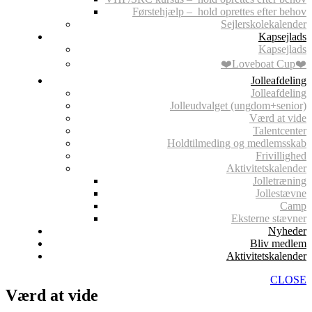
Førstehjælp – hold oprettes efter behov
Sejlerskolekalender
Kapsejlads
Kapsejlads
❤️Loveboat Cup❤️
Jolleafdeling
Jolleafdeling
Jolleudvalget (ungdom+senior)
Værd at vide
Talentcenter
Holdtilmeding og medlemsskab
Frivillighed
Aktivitetskalender
Jolletræning
Jollestævne
Camp
Eksterne stævner
Nyheder
Bliv medlem
Aktivitetskalender
CLOSE
Værd at vide