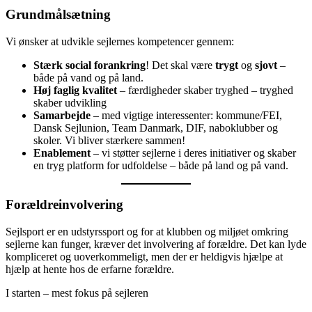
Grundmålsætning
Vi ønsker at udvikle sejlernes kompetencer gennem:
Stærk social forankring
! Det skal være
trygt
og
sjovt
–
både på vand og på land.
Høj faglig kvalitet
– færdigheder skaber tryghed – tryghed
skaber udvikling
Samarbejde
– med vigtige interessenter: kommune/FEI,
Dansk Sejlunion, Team Danmark, DIF, naboklubber og
skoler. Vi bliver stærkere sammen!
Enablement
– vi støtter sejlerne i deres initiativer og skaber
en tryg platform for udfoldelse – både på land og på vand.
Forældreinvolvering
Sejlsport er en udstyrssport og for at klubben og miljøet omkring
sejlerne kan funger, kræver det involvering af forældre. Det kan lyde
kompliceret og uoverkommeligt, men der er heldigvis hjælpe at
hjælp at hente hos de erfarne forældre.
I starten – mest fokus på sejleren