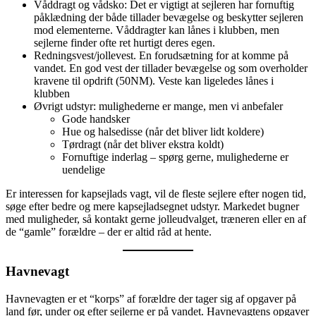
Våddragt og vådsko: Det er vigtigt at sejleren har fornuftig
påklædning der både tillader bevægelse og beskytter sejleren
mod elementerne. Våddragter kan lånes i klubben, men
sejlerne finder ofte ret hurtigt deres egen.
Redningsvest/jollevest. En forudsætning for at komme på
vandet. En god vest der tillader bevægelse og som overholder
kravene til opdrift (50NM). Veste kan ligeledes lånes i
klubben
Øvrigt udstyr: mulighederne er mange, men vi anbefaler
Gode handsker
Hue og halsedisse (når det bliver lidt koldere)
Tørdragt (når det bliver ekstra koldt)
Fornuftige inderlag – spørg gerne, mulighederne er
uendelige
Er interessen for kapsejlads vagt, vil de fleste sejlere efter nogen tid,
søge efter bedre og mere kapsejladsegnet udstyr. Markedet bugner
med muligheder, så kontakt gerne jolleudvalget, træneren eller en af
de “gamle” forældre – der er altid råd at hente.
Havnevagt
Havnevagten er et “korps” af forældre der tager sig af opgaver på
land før, under og efter sejlerne er på vandet. Havnevagtens opgaver