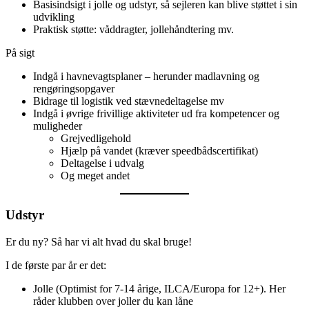
Basisindsigt i jolle og udstyr, så sejleren kan blive støttet i sin
udvikling
Praktisk støtte: våddragter, jollehåndtering mv.
På sigt
Indgå i havnevagtsplaner – herunder madlavning og
rengøringsopgaver
Bidrage til logistik ved stævnedeltagelse mv
Indgå i øvrige frivillige aktiviteter ud fra kompetencer og
muligheder
Grejvedligehold
Hjælp på vandet (kræver speedbådscertifikat)
Deltagelse i udvalg
Og meget andet
Udstyr
Er du ny? Så har vi alt hvad du skal bruge!
I de første par år er det:
Jolle (Optimist for 7-14 årige, ILCA/Europa for 12+). Her
råder klubben over joller du kan låne