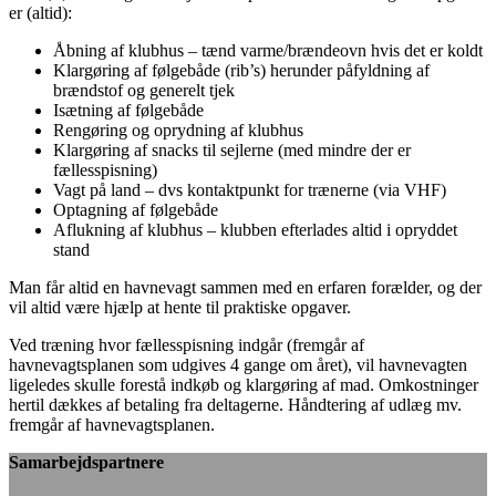
er (altid):
Åbning af klubhus – tænd varme/brændeovn hvis det er koldt
Klargøring af følgebåde (rib’s) herunder påfyldning af
brændstof og generelt tjek
Isætning af følgebåde
Rengøring og oprydning af klubhus
Klargøring af snacks til sejlerne (med mindre der er
fællesspisning)
Vagt på land – dvs kontaktpunkt for trænerne (via VHF)
Optagning af følgebåde
Aflukning af klubhus – klubben efterlades altid i opryddet
stand
Man får altid en havnevagt sammen med en erfaren forælder, og der
vil altid være hjælp at hente til praktiske opgaver.
Ved træning hvor fællesspisning indgår (fremgår af
havnevagtsplanen som udgives 4 gange om året), vil havnevagten
ligeledes skulle forestå indkøb og klargøring af mad. Omkostninger
hertil dækkes af betaling fra deltagerne. Håndtering af udlæg mv.
fremgår af havnevagtsplanen.
Samarbejdspartnere