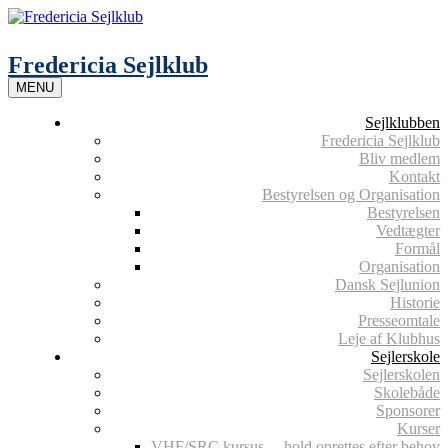
Skip
to
content
Fredericia Sejlklub
MENU
Sejlklubben
Fredericia Sejlklub
Bliv medlem
Kontakt
Bestyrelsen og Organisation
Bestyrelsen
Vedtægter
Formål
Organisation
Dansk Sejlunion
Historie
Presseomtale
Leje af Klubhus
Sejlerskole
Sejlerskolen
Skolebåde
Sponsorer
Kurser
VHF/SRC kursus – hold oprettes efter behov