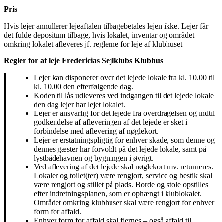
Pris
Hvis lejer annullerer lejeaftalen tilbagebetales lejen ikke. Lejer får
det fulde depositum tilbage, hvis lokalet, inventar og området
omkring lokalet afleveres jf. reglerne for leje af klubhuset
Regler for at leje Fredericias Sejlklubs Klubhus
Lejer kan disponerer over det lejede lokale fra kl. 10.00 til
kl. 10.00 den efterfølgende dag.
Koden til lås udleveres ved indgangen til det lejede lokale
den dag lejer har lejet lokalet.
Lejer er ansvarlig for det lejede fra overdragelsen og indtil
godkendelse af afleveringen af det lejede er sket i
forbindelse med aflevering af nøglekort.
Lejer er erstatningspligtig for enhver skade, som denne og
dennes gæster har forvoldt på det lejede lokale, samt på
lystbådehavnen og bygningen i øvrigt.
Ved aflevering af det lejede skal nøglekort mv. returneres.
Lokaler og toilet(ter) være rengjort, service og bestik skal
være rengjort og stillet på plads. Borde og stole opstilles
efter indretningsplanen, som er ophængt i klublokalet.
Området omkring klubhuser skal være rengjort for enhver
form for affald.
Enhver form for affald skal fjernes – også affald til