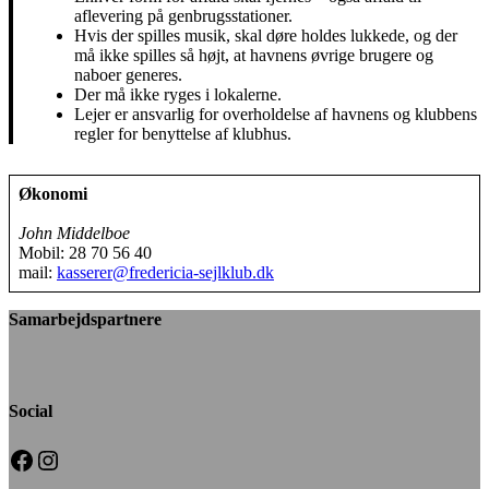
aflevering på genbrugsstationer.
Hvis der spilles musik, skal døre holdes lukkede, og der
må ikke spilles så højt, at havnens øvrige brugere og
naboer generes.
Der må ikke ryges i lokalerne.
Lejer er ansvarlig for overholdelse af havnens og klubbens
regler for benyttelse af klubhus.
Økonomi
John Middelboe
Mobil: 28 70 56 40
mail:
kasserer@fredericia-sejlklub.dk
Samarbejdspartnere
Social
Facebook
Instagram