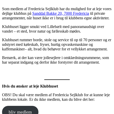
Som medlem af Fredericia Sejlklub har du mulighed for at leje vores
dejlige klubhus på
Sanddal Bakke 20, 7000 Fredericia
til private
arrangementer, når huset ikke er i brug til klubbens egne aktiviteter.
Klubhuset ligger smukt ved Lillebælt med panoramaudsigt over
vandet – et sted, hvor natur og fællesskab mødes.
Klubhuset rummer borde, stole og service til op til 70 personer og er
udstyret med køleskab, fryser, hurtig opvaskemaskine og
kaffemaskiner– alt, hvad du behøver for et vellykket arrangement.
Bemærk, at der kan være jollesejlere i omklædningsrummene, som
har separat indgang og derfor ikke forstyrrer dit arrangement.
Hvis du ønsker at leje Klubhuset
OBS! Du skal være medlem af Fredericia Sejlklub for at kunne leje
klubbens lokale. Er du ikke medlem, kan du blive det her:
bliv medlem