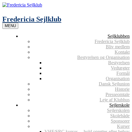
Skip
to
content
Fredericia Sejlklub
MENU
Sejlklubben
Fredericia Sejlklub
Bliv medlem
Kontakt
Bestyrelsen og Organisation
Bestyrelsen
Vedtægter
Formål
Organisation
Dansk Sejlunion
Historie
Presseomtale
Leje af Klubhus
Sejlerskole
Sejlerskolen
Skolebåde
Sponsorer
Kurser
VHF/SRC kursus – hold oprettes efter behov