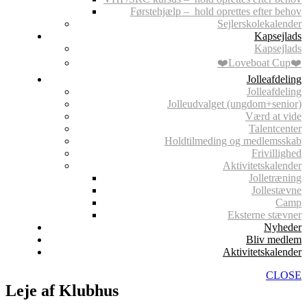
Førstehjælp – hold oprettes efter behov
Sejlerskolekalender
Kapsejlads
Kapsejlads
❤️Loveboat Cup❤️
Jolleafdeling
Jolleafdeling
Jolleudvalget (ungdom+senior)
Værd at vide
Talentcenter
Holdtilmeding og medlemsskab
Frivillighed
Aktivitetskalender
Jolletræning
Jollestævne
Camp
Eksterne stævner
Nyheder
Bliv medlem
Aktivitetskalender
CLOSE
Leje af Klubhus