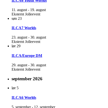
ILCA6 Youth Worlds
11. august
-
19. august
Eksternt Jolleevent
søn
23
ILCA7 Worlds
23. august
-
30. august
Eksternt Jolleevent
lør
29
ILCA/Europe DM
29. august
-
30. august
Eksternt Jolleevent
september 2026
lør
5
ILCA6 Worlds
5. september
-
12. september