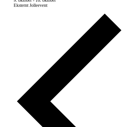
9. oktober
-
16. oktober
Eksternt Jolleevent