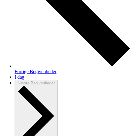
Forrige
Begivenheder
I dag
Næste
Begivenheder