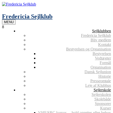
Skip
to
content
Fredericia Sejlklub
MENU
8
Sejlklubben
Fredericia Sejlklub
Bliv medlem
Kontakt
Bestyrelsen og Organisation
Bestyrelsen
Vedtægter
Formål
Organisation
Dansk Sejlunion
Historie
Presseomtale
Leje af Klubhus
Sejlerskole
Sejlerskolen
Skolebåde
Sponsorer
Kurser
VHF/SRC kursus – hold oprettes efter behov