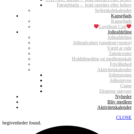
Førstehjælp – hold oprettes efter behov
Sejlerskolekalender
Kapsejlads
Kapsejlads
Loveboat Cup
Jolleafdeling
Jolleafdeling
Jolleudvalget (ungdom+senior)
Værd at vide
Talentcenter
Holdtilmeding og medlemsskab
Frivillighed
Aktivitetskalender
Jolletræning
Jollestævne
Camp
Eksterne stævner
Nyheder
Bliv medlem
Aktivitetskalender
CLOSE
begivenheder found.