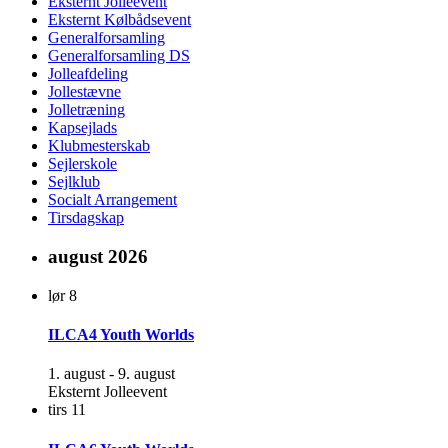
Eksternt Jolleevent
Eksternt Kølbådsevent
Generalforsamling
Generalforsamling DS
Jolleafdeling
Jollestævne
Jolletræning
Kapsejlads
Klubmesterskab
Sejlerskole
Sejlklub
Socialt Arrangement
Tirsdagskap
august 2026
lør
8
ILCA4 Youth Worlds
1. august
-
9. august
Eksternt Jolleevent
tirs
11