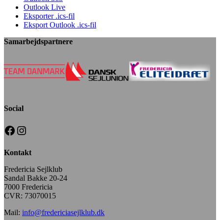
Outlook Live
Eksporter .ics-fil
Eksport Outlook .ics-fil
Samarbejdspartnere
Social
Facebook
Instagram
Kontakt
Fredericia Sejlklub
Sandal Bakke 20-24
7000 Fredericia
CVR: 73070015
Mail:
info@fredericiasejlklub.dk