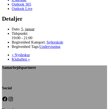
Outlook 365
Outlook Live
Detaljer
Dato:
5. januar
Tidspunkt:
19:00 - 21:00
Begivenhed Kategori:
Sejlerskole
Begivenhed Tags:
Undervisning
«
Nytårskur
Klubaften
»
Samarbejdspartnere
Social
Facebook
Instagram