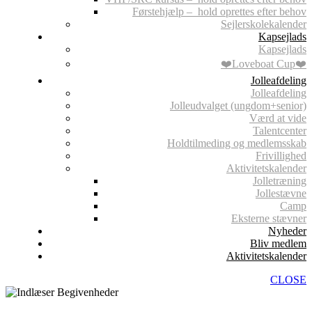
Førstehjælp – hold oprettes efter behov
Sejlerskolekalender
Kapsejlads
Kapsejlads
❤️Loveboat Cup❤️
Jolleafdeling
Jolleafdeling
Jolleudvalget (ungdom+senior)
Værd at vide
Talentcenter
Holdtilmeding og medlemsskab
Frivillighed
Aktivitetskalender
Jolletræning
Jollestævne
Camp
Eksterne stævner
Nyheder
Bliv medlem
Aktivitetskalender
CLOSE