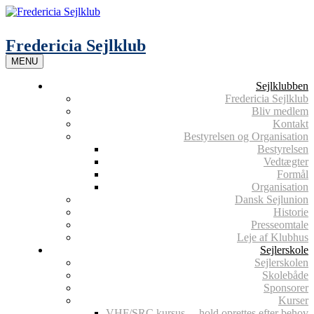
Skip
to
content
Fredericia Sejlklub
MENU
Sejlklubben
Fredericia Sejlklub
Bliv medlem
Kontakt
Bestyrelsen og Organisation
Bestyrelsen
Vedtægter
Formål
Organisation
Dansk Sejlunion
Historie
Presseomtale
Leje af Klubhus
Sejlerskole
Sejlerskolen
Skolebåde
Sponsorer
Kurser
VHF/SRC kursus – hold oprettes efter behov