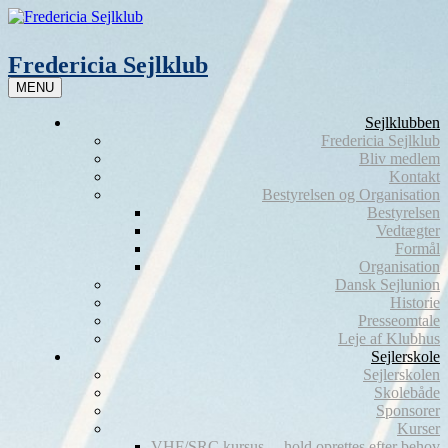
Skip
to
content
Fredericia Sejlklub
MENU
Sejlklubben
Fredericia Sejlklub
Bliv medlem
Kontakt
Bestyrelsen og Organisation
Bestyrelsen
Vedtægter
Formål
Organisation
Dansk Sejlunion
Historie
Presseomtale
Leje af Klubhus
Sejlerskole
Sejlerskolen
Skolebåde
Sponsorer
Kurser
VHF/SRC kursus – hold oprettes efter behov