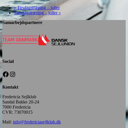
«
Tirsdagstræning – joller
Torsdagstræning – joller
»
Samarbejdspartnere
Social
Facebook
Instagram
Kontakt
Fredericia Sejlklub
Sandal Bakke 20-24
7000 Fredericia
CVR: 73070015
Mail:
info@fredericiasejlklub.dk