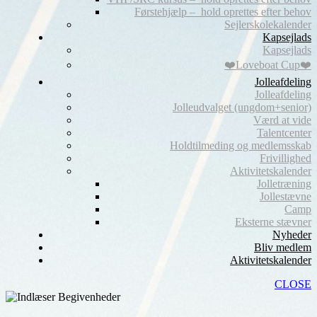
Førstehjælp – hold oprettes efter behov
Sejlerskolekalender
Kapsejlads
Kapsejlads
❤️Loveboat Cup❤️
Jolleafdeling
Jolleafdeling
Jolleudvalget (ungdom+senior)
Værd at vide
Talentcenter
Holdtilmeding og medlemsskab
Frivillighed
Aktivitetskalender
Jolletræning
Jollestævne
Camp
Eksterne stævner
Nyheder
Bliv medlem
Aktivitetskalender
CLOSE