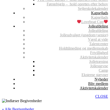
Førstehjælp – hold oprettes efter behov
Sejlerskolekalender
Kapsejlads
Kapsejlads
Loveboat Cup
Jolleafdeling
Jolleafdeling
Jolleudvalget (ungdom+senior)
Værd at vide
Talentcenter
Holdtilmeding og medlemsskab
Frivillighed
Aktivitetskalender
Jolletræning
Jollestævne
Camp
Eksterne stævner
Nyheder
Bliv medlem
Aktivitetskalender
CLOSE
« Alle Begivenheder