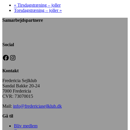
«
Tirsdagstræning – joller
Torsdagstræning – joller
»
Samarbejdspartnere
Social
Facebook
Instagram
Kontakt
Fredericia Sejlklub
Sandal Bakke 20-24
7000 Fredericia
CVR: 73070015
Mail:
info@fredericiasejlklub.dk
Gå til
Bliv medlem