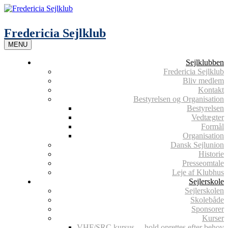
Skip
to
content
Fredericia Sejlklub
MENU
Sejlklubben
Fredericia Sejlklub
Bliv medlem
Kontakt
Bestyrelsen og Organisation
Bestyrelsen
Vedtægter
Formål
Organisation
Dansk Sejlunion
Historie
Presseomtale
Leje af Klubhus
Sejlerskole
Sejlerskolen
Skolebåde
Sponsorer
Kurser
VHF/SRC kursus – hold oprettes efter behov