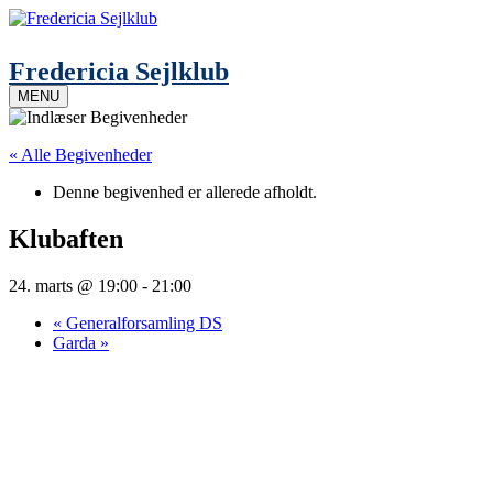
Skip
to
content
Fredericia Sejlklub
MENU
« Alle Begivenheder
Denne begivenhed er allerede afholdt.
Klubaften
24. marts @ 19:00
-
21:00
«
Generalforsamling DS
Garda
»