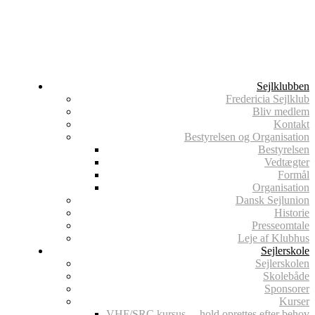
Sejlklubben
Fredericia Sejlklub
Bliv medlem
Kontakt
Bestyrelsen og Organisation
Bestyrelsen
Vedtægter
Formål
Organisation
Dansk Sejlunion
Historie
Presseomtale
Leje af Klubhus
Sejlerskole
Sejlerskolen
Skolebåde
Sponsorer
Kurser
VHF/SRC kursus – hold oprettes efter behov