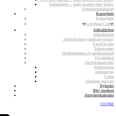
Førstehjælp – hold oprettes efter behov
Sejlerskolekalender
Kapsejlads
Kapsejlads
❤️Loveboat Cup❤️
Jolleafdeling
Jolleafdeling
Jolleudvalget (ungdom+senior)
Værd at vide
Talentcenter
Holdtilmeding og medlemsskab
Frivillighed
Aktivitetskalender
Jolletræning
Jollestævne
Camp
Eksterne stævner
Nyheder
Bliv medlem
Aktivitetskalender
CLOSE