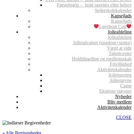
Førstehjælp – hold oprettes efter behov
Sejlerskolekalender
Kapsejlads
Kapsejlads
Loveboat Cup
Jolleafdeling
Jolleafdeling
Jolleudvalget (ungdom+senior)
Værd at vide
Talentcenter
Holdtilmeding og medlemsskab
Frivillighed
Aktivitetskalender
Jolletræning
Jollestævne
Camp
Eksterne stævner
Nyheder
Bliv medlem
Aktivitetskalender
CLOSE
« Alle Begivenheder