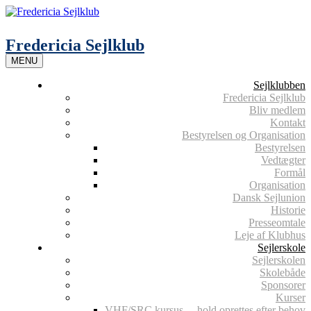
Skip
to
content
Fredericia Sejlklub
MENU
Sejlklubben
Fredericia Sejlklub
Bliv medlem
Kontakt
Bestyrelsen og Organisation
Bestyrelsen
Vedtægter
Formål
Organisation
Dansk Sejlunion
Historie
Presseomtale
Leje af Klubhus
Sejlerskole
Sejlerskolen
Skolebåde
Sponsorer
Kurser
VHF/SRC kursus – hold oprettes efter behov