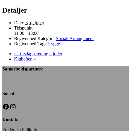
Detaljer
Dato:
3. oktober
Tidspunkt:
11:00 - 13:00
Begivenhed Kategori:
Socialt Arrangement
Begivenhed Tags:
Hygge
«
Torsdagstræning – joller
Klubaften
»
Samarbejdspartnere
Social
Facebook
Instagram
Kontakt
Fredericia Sejlklub