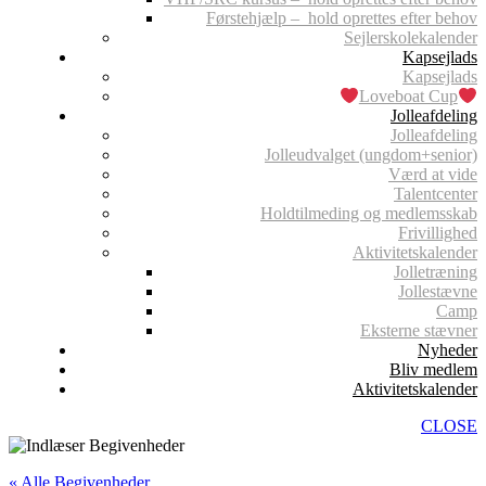
Førstehjælp – hold oprettes efter behov
Sejlerskolekalender
Kapsejlads
Kapsejlads
Loveboat Cup
Jolleafdeling
Jolleafdeling
Jolleudvalget (ungdom+senior)
Værd at vide
Talentcenter
Holdtilmeding og medlemsskab
Frivillighed
Aktivitetskalender
Jolletræning
Jollestævne
Camp
Eksterne stævner
Nyheder
Bliv medlem
Aktivitetskalender
CLOSE
« Alle Begivenheder