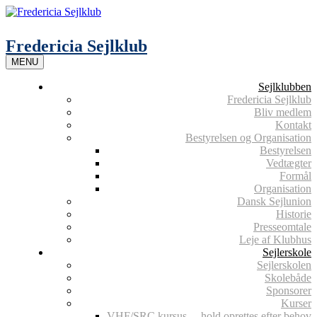
Skip
to
content
Fredericia Sejlklub
MENU
Sejlklubben
Fredericia Sejlklub
Bliv medlem
Kontakt
Bestyrelsen og Organisation
Bestyrelsen
Vedtægter
Formål
Organisation
Dansk Sejlunion
Historie
Presseomtale
Leje af Klubhus
Sejlerskole
Sejlerskolen
Skolebåde
Sponsorer
Kurser
VHF/SRC kursus – hold oprettes efter behov