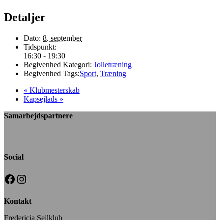
Detaljer
Dato:
8. september
Tidspunkt:
16:30 - 19:30
Begivenhed Kategori:
Jolletræning
Begivenhed Tags:
Sport
,
Træning
«
Klubmesterskab
Kapsejlads
»
Samarbejdspartnere
Social
Facebook
Instagram
Kontakt
Fredericia Sejlklub