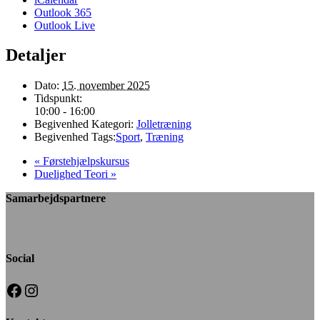
Outlook 365
Outlook Live
Detaljer
Dato:
15. november 2025
Tidspunkt:
10:00 - 16:00
Begivenhed Kategori:
Jolletræning
Begivenhed Tags:
Sport
,
Træning
«
Førstehjælpskursus
Duelighed Teori
»
Samarbejdspartnere
Social
Facebook
Instagram