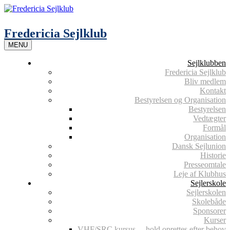
Skip
to
content
Fredericia Sejlklub
MENU
Sejlklubben
Fredericia Sejlklub
Bliv medlem
Kontakt
Bestyrelsen og Organisation
Bestyrelsen
Vedtægter
Formål
Organisation
Dansk Sejlunion
Historie
Presseomtale
Leje af Klubhus
Sejlerskole
Sejlerskolen
Skolebåde
Sponsorer
Kurser
VHF/SRC kursus – hold oprettes efter behov