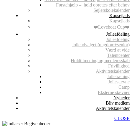
Førstehjælp – hold oprettes efter behov
Sejlerskolekalender
Kapsejlads
Kapsejlads
❤️Loveboat Cup❤️
Jolleafdeling
Jolleafdeling
Jolleudvalget (ungdom+senior)
Værd at vide
Talentcenter
Holdtilmeding og medlemsskab
Frivillighed
Aktivitetskalender
Jolletræning
Jollestævne
Camp
Eksterne stævner
Nyheder
Bliv medlem
Aktivitetskalender
CLOSE