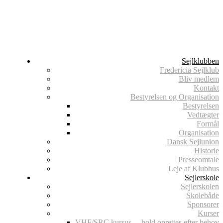
Sejlklubben
Fredericia Sejlklub
Bliv medlem
Kontakt
Bestyrelsen og Organisation
Bestyrelsen
Vedtægter
Formål
Organisation
Dansk Sejlunion
Historie
Presseomtale
Leje af Klubhus
Sejlerskole
Sejlerskolen
Skolebåde
Sponsorer
Kurser
VHF/SRC kursus – hold oprettes efter behov