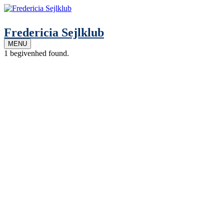
Skip
to
content
Fredericia Sejlklub
MENU
1 begivenhed found.