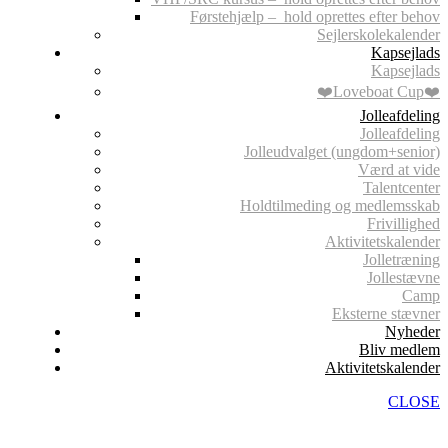
Førstehjælp – hold oprettes efter behov
Sejlerskolekalender
Kapsejlads
Kapsejlads
❤️Loveboat Cup❤️
Jolleafdeling
Jolleafdeling
Jolleudvalget (ungdom+senior)
Værd at vide
Talentcenter
Holdtilmeding og medlemsskab
Frivillighed
Aktivitetskalender
Jolletræning
Jollestævne
Camp
Eksterne stævner
Nyheder
Bliv medlem
Aktivitetskalender
CLOSE